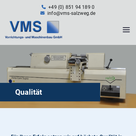
Zum
+49 (0) 851 94 189 0
Inhalt
info@vms-salzweg.de
springen
VMS –
Die
Speziali
Qualität
sten im
Vorricht